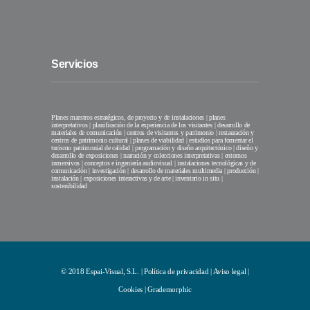
Servicios
Planes maestros estratégicos, de proyecto y de instalaciones | planes
interpretativos | planificación de la experiencia de los visitantes | desarrollo de
materiales de comunicación | centros de visitantes y patrimonio | restauración y
centros de patrimonio cultural | planes de viabilidad | estudios para fomentar el
turismo patrimonial de calidad | programación y diseño arquitectónico | diseño y
desarrollo de exposiciones | narración y colecciones interpretativas | entornos
inmersivos | conceptos e ingeniería audiovisual | instalaciones tecnológicas y de
comunicación | investigación | desarrollo de materiales multimedia | producción |
instalación | exposiciones interactivas y de arte | inventario in situ |
sostenibilidad
© 2018 Espai-Visual, S.L. |
Política de privacidad
|
Aviso legal
|
Cookies
|
Grademorphic