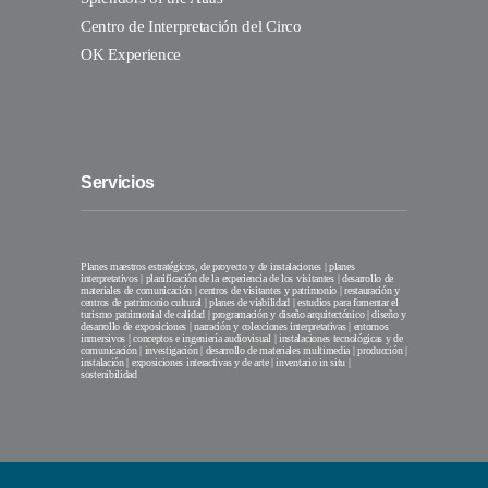
Centro de Interpretación del Circo
OK Experience
Servicios
Planes maestros estratégicos, de proyecto y de instalaciones | planes
interpretativos | planificación de la experiencia de los visitantes | desarrollo de
materiales de comunicación | centros de visitantes y patrimonio | restauración y
centros de patrimonio cultural | planes de viabilidad | estudios para fomentar el
turismo patrimonial de calidad | programación y diseño arquitectónico | diseño y
desarrollo de exposiciones | narración y colecciones interpretativas | entornos
inmersivos | conceptos e ingeniería audiovisual | instalaciones tecnológicas y de
comunicación | investigación | desarrollo de materiales multimedia | producción |
instalación | exposiciones interactivas y de arte | inventario in situ |
sostenibilidad