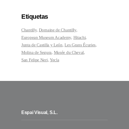
Etiquetas
Chantilly
Domaine de Chantilly
European Museum Academy
Hitachi
Junta de Castilla y León
Les Grans Écuries
Molina de Segura
Musée du Cheval
San Felipe Neri
Yecla
Espai Visual, S.L.