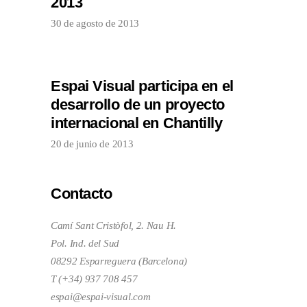
2013
30 de agosto de 2013
Espai Visual participa en el
desarrollo de un proyecto
internacional en Chantilly
20 de junio de 2013
Contacto
Camí Sant Cristòfol, 2. Nau H.
Pol. Ind. del Sud
08292 Esparreguera (Barcelona)
T (+34) 937 708 457
espai@espai-visual.com