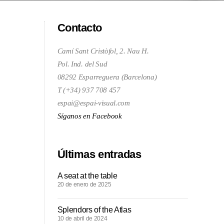
Contacto
Camí Sant Cristòfol, 2. Nau H.
Pol. Ind. del Sud
08292 Esparreguera (Barcelona)
T (+34) 937 708 457
espai@espai-visual.com
Síganos en Facebook
Últimas entradas
A seat at the table
20 de enero de 2025
Splendors of the Atlas
10 de abril de 2024