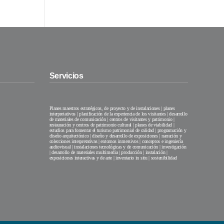
Servicios
Planes maestros estratégicos, de proyecto y de instalaciones | planes
interpretativos | planificación de la experiencia de los visitantes | desarrollo
de materiales de comunicación | centros de visitantes y patrimonio |
restauración y centros de patrimonio cultural | planes de viabilidad |
estudios para fomentar el turismo patrimonial de calidad | programación y
diseño arquitectónico | diseño y desarrollo de exposiciones | narración y
colecciones interpretativas | entornos inmersivos | conceptos e ingeniería
audiovisual | instalaciones tecnológicas y de comunicación | investigación
| desarrollo de materiales multimedia | producción | instalación |
exposiciones interactivas y de arte | inventario in situ | sostenibilidad