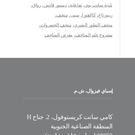
بلدية سانت بوي
تفاعلية
دستور قادش
رواق
ريبورتاج
كالاهورا
مبنى
متحف
متحف التطور البشري
متحف الخضروات
مشروع علم المتاحف
معرض المتاحف
إسباي فيزوال، ش.م.
كامي سانت كريستوفول، 2. جناح H
المنطقة الصناعية الجنوبية