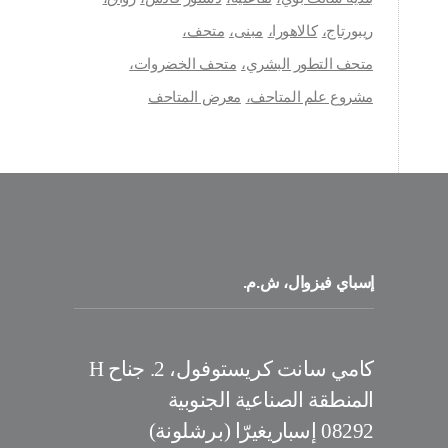
ريبورتاج
كالاهورا
مبنى
متحف
متحف التطور البشري
متحف الخضروات
مشروع علم المتاحف
معرض المتاحف
إسباي فيزوال، ش.م.
كامي سانت كريستوفول، 2. جناح H
المنطقة الصناعية الجنوبية
08292 إسباريغيرّا (برشلونة)