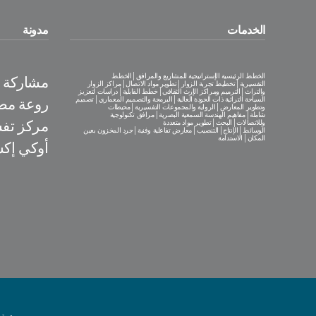
الخدمات
مدونة
الخطط الرئيسية الإستراتيجية للمشاريع والمرافق│الخطط
مشاركة فع
التفسيرية│تخطيط تجربة الزوار│تطوير مواد الاتصال│مراكز الزوار
والتراث│الترميم ومراكز الإرث الثقافي│خطط القابلية│دراسات لتعزيز
السياحة التراثية ذات الجودة العالية│البرمجة والتصميم المعماري│تصميم
روعة مص
وتطوير المعارض│الرواية والمجموعات التفسيرية│محيطات
شاملة│مفاهيم الهندسة السمعية البصرية│مرافق تكنولوجية
مركز تف
وللاتصالات│البحث│تطوير مواد متعددة
الوسائط│الإنتاج│التنصيب│معارض تفاعلية وفنية│جرد المخزون بعين
المكان│الاستدامة
أوكي إكس