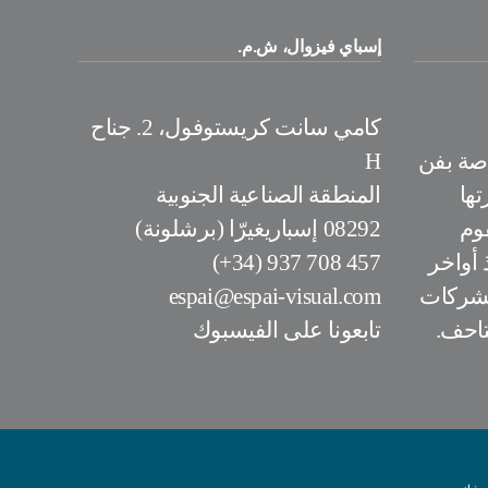
إسباي فيزوال، ش.م.
كامي سانت كريستوفول، 2. جناح
اصة بفن
H
تها
المنطقة الصناعية الجنوبية
 2000 ويقوم
08292 إسباريغيرّا (برشلونة)
 أواخر
457 708 937 (34+)
الشركات
espai@espai-visual.com
تاحف.
تابعونا على الفيسبوك