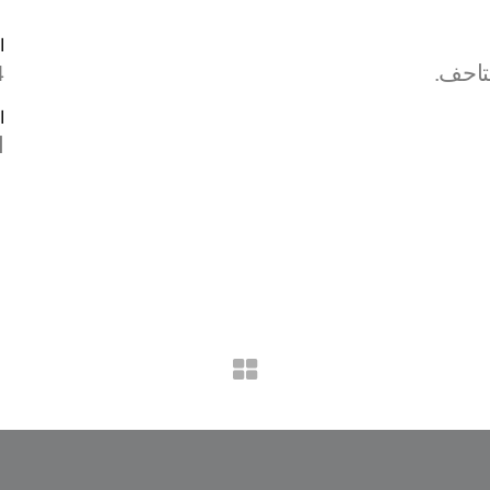
ا
تاحف.
4
ا
ا