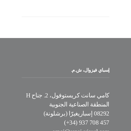
إسباي فيزوال، ش.م.
كامي سانت كريستوفول، 2. جناح H
المنطقة الصناعية الجنوبية
08292 إسباريغيرّا (برشلونة)
457 708 937 (34+)