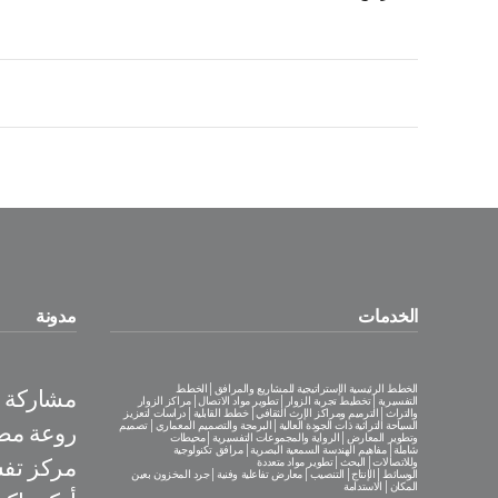
الخدمات
مدونة
الخطط الرئيسية الإستراتيجية للمشاريع والمرافق│الخطط
مشاركة فع
التفسيرية│تخطيط تجربة الزوار│تطوير مواد الاتصال│مراكز الزوار
والتراث│الترميم ومراكز الإرث الثقافي│خطط القابلية│دراسات لتعزيز
السياحة التراثية ذات الجودة العالية│البرمجة والتصميم المعماري│تصميم
روعة مص
وتطوير المعارض│الرواية والمجموعات التفسيرية│محيطات
شاملة│مفاهيم الهندسة السمعية البصرية│مرافق تكنولوجية
مركز تف
وللاتصالات│البحث│تطوير مواد متعددة
الوسائط│الإنتاج│التنصيب│معارض تفاعلية وفنية│جرد المخزون بعين
المكان│الاستدامة