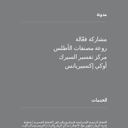
مدونة
مشاركة فعّالة
روعة مصنفات الأطلس
مركز تفسير السيرك
أوكي إكسبيريانس
الخدمات
الخطط الرئيسية الإستراتيجية للمشاريع والمرافق│الخطط التفسيرية│تخطيط
تجربة الزوار│تطوير مواد الاتصال│مراكز الزوار والتراث│الترميم ومراكز الإرث