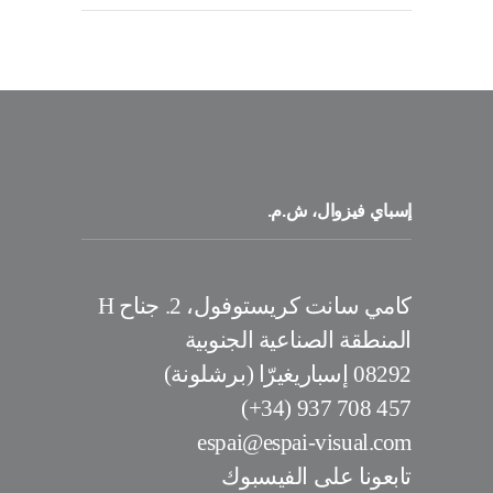
إسباي فيزوال، ش.م.
كامي سانت كريستوفول، 2. جناح H
المنطقة الصناعية الجنوبية
08292 إسباريغيرّا (برشلونة)
457 708 937 (34+)
espai@espai-visual.com
تابعونا على الفيسبوك