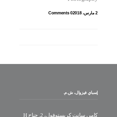
2 مارس، 2018
0 Comments
إسباي فيزوال، ش.م.
كامي سانت كريستوفول، 2. جناح H