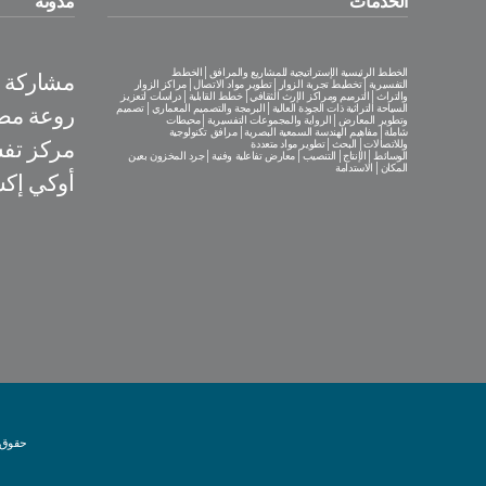
الخدمات
مدونة
الخطط الرئيسية الإستراتيجية للمشاريع والمرافق│الخطط
مشاركة فع
التفسيرية│تخطيط تجربة الزوار│تطوير مواد الاتصال│مراكز الزوار
والتراث│الترميم ومراكز الإرث الثقافي│خطط القابلية│دراسات لتعزيز
السياحة التراثية ذات الجودة العالية│البرمجة والتصميم المعماري│تصميم
روعة مص
وتطوير المعارض│الرواية والمجموعات التفسيرية│محيطات
شاملة│مفاهيم الهندسة السمعية البصرية│مرافق تكنولوجية
مركز تف
وللاتصالات│البحث│تطوير مواد متعددة
الوسائط│الإنتاج│التنصيب│معارض تفاعلية وفنية│جرد المخزون بعين
المكان│الاستدامة
أوكي إكس
حقوق الطبع و