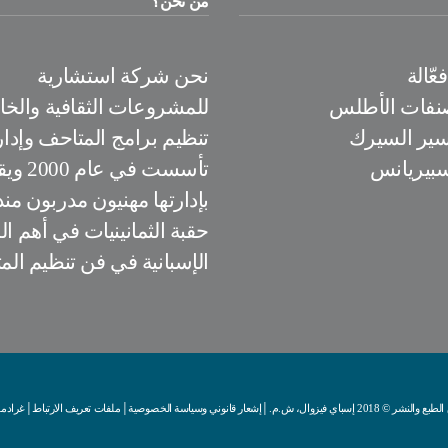
من نحن؟
ّالة
نحن شركة استشارية
نفات الأطلس
للمشروعات الثقافية والخ
سير السيرك
تنظيم برامج المتاحف وإدار
بيريانس
تأسست في عام
بإدارتها مهنيون مدربون منذ
حقبة الثمانينيات في أهم 
الإسبانية في فن تنظيم الم
النشر © 2018 إسباي فيزوال، ش.م.│
إشعار قانوني وسياسة الخصوصية
│
ملفات تعريف الارتباط
│
غرادم