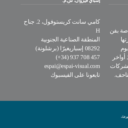
إسباي فيزوال، ش.م.
كامي سانت كريستوفول، 2. جناح
اصة بفن
H
تها
المنطقة الصناعية الجنوبية
 2000 ويقوم
08292 إسباريغيرّا (برشلونة)
 أواخر
457 708 937 (34+)
الشركات
espai@espai-visual.com
تاحف.
تابعونا على الفيسبوك
ورفيك