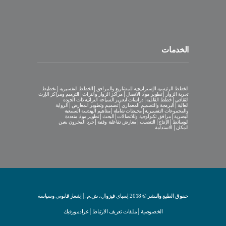
الخدمات
الخطط الرئيسية الإستراتيجية للمشاريع والمرافق│الخطط التفسيرية│تخطيط
تجربة الزوار│تطوير مواد الاتصال│مراكز الزوار والتراث│الترميم ومراكز الإرث
الثقافي│خطط القابلية│دراسات لتعزيز السياحة التراثية ذات الجودة
العالية│البرمجة والتصميم المعماري│تصميم وتطوير المعارض│الرواية
والمجموعات التفسيرية│محيطات شاملة│مفاهيم الهندسة السمعية
البصرية│مرافق تكنولوجية وللاتصالات│البحث│تطوير مواد متعددة
الوسائط│الإنتاج│التنصيب│معارض تفاعلية وفنية│جرد المخزون بعين
المكان│الاستدامة
حقوق الطبع والنشر © 2018 إسباي فيزوال، ش.م.│
إشعار قانوني وسياسة
الخصوصية
│
ملفات تعريف الارتباط
│
غرادمورفيك