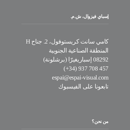
إسباي فيزوال، ش.م.
كامي سانت كريستوفول، 2. جناح H
المنطقة الصناعية الجنوبية
08292 إسباريغيرّا (برشلونة)
457 708 937 (34+)
espai@espai-visual.com
تابعونا على الفيسبوك
من نحن؟