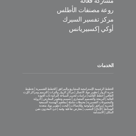
مشاركة فعّالة
روعة مصنفات الأطلس
مركز تفسير السيرك
أوكي إكسبيريانس
الخدمات
الخطط الرئيسية الإستراتيجية للمشاريع والمرافق│الخطط التفسيرية│تخطيط
تجربة الزوار│تطوير مواد الاتصال│مراكز الزوار والتراث│الترميم ومراكز الإرث
الثقافي│خطط القابلية│دراسات لتعزيز السياحة التراثية ذات الجودة
العالية│البرمجة والتصميم المعماري│تصميم وتطوير المعارض│الرواية
والمجموعات التفسيرية│محيطات شاملة│مفاهيم الهندسة السمعية
البصرية│مرافق تكنولوجية وللاتصالات│البحث│تطوير مواد متعددة
الوسائط│الإنتاج│التنصيب│معارض تفاعلية وفنية│جرد المخزون بعين
المكان│الاستدامة