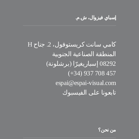
إسباي فيزوال، ش.م.
كامي سانت كريستوفول، 2. جناح H
المنطقة الصناعية الجنوبية
08292 إسباريغيرّا (برشلونة)
457 708 937 (34+)
espai@espai-visual.com
تابعونا على الفيسبوك
من نحن؟