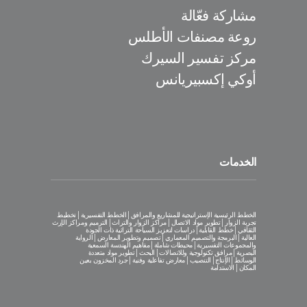
مشاركة فعّالة
روعة مصنفات الأطلس
مركز تفسير السيرك
أوكي إكسبيريانس
الخدمات
الخطط الرئيسية الإستراتيجية للمشاريع والمرافق│الخطط التفسيرية│تخطيط
تجربة الزوار│تطوير مواد الاتصال│مراكز الزوار والتراث│الترميم ومراكز الإرث
الثقافي│خطط القابلية│دراسات لتعزيز السياحة التراثية ذات الجودة
العالية│البرمجة والتصميم المعماري│تصميم وتطوير المعارض│الرواية
والمجموعات التفسيرية│محيطات شاملة│مفاهيم الهندسة السمعية
البصرية│مرافق تكنولوجية وللاتصالات│البحث│تطوير مواد متعددة
الوسائط│الإنتاج│التنصيب│معارض تفاعلية وفنية│جرد المخزون بعين
المكان│الاستدامة