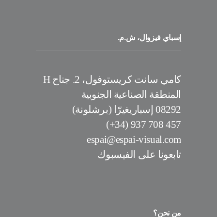
إسباي فيزوال، ش.م.
كامي سانت كريستوفول، 2. جناح H
المنطقة الصناعية الجنوبية
08292 إسباريغيرّا (برشلونة)
457 708 937 (34+)
espai@espai-visual.com
تابعونا على الفيسبوك
من نحن؟