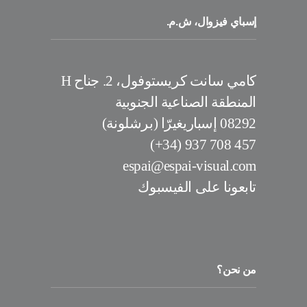
إسباي فيزوال، ش.م.
كامي سانت كريستوفول، 2. جناح H
المنطقة الصناعية الجنوبية
08292 إسباريغيرّا (برشلونة)
457 708 937 (34+)
espai@espai-visual.com
تابعونا على الفيسبوك
من نحن؟