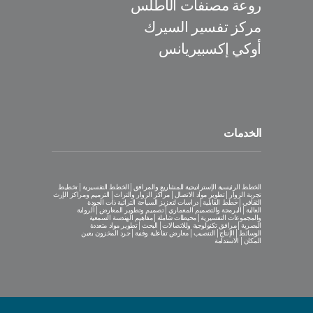
روعة مصنفات الأطلس
مركز تفسير السيرك
أوكي إكسبيريانس
الخدمات
الخطط الرئيسية الإستراتيجية للمشاريع والمرافق│الخطط التفسيرية│تخطيط
تجربة الزوار│تطوير مواد الاتصال│مراكز الزوار والتراث│الترميم ومراكز الإرث
الثقافي│خطط القابلية│دراسات لتعزيز السياحة التراثية ذات الجودة
العالية│البرمجة والتصميم المعماري│تصميم وتطوير المعارض│الرواية
والمجموعات التفسيرية│محيطات شاملة│مفاهيم الهندسة السمعية
البصرية│مرافق تكنولوجية وللاتصالات│البحث│تطوير مواد متعددة
الوسائط│الإنتاج│التنصيب│معارض تفاعلية وفنية│جرد المخزون بعين
المكان│الاستدامة